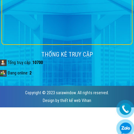
THỐNG KÊ TRUY CẬP
Tổng truy cập:
10700
Đang online:
2
Copyright © 2023 sarawindow. All rights reserved.
Design by
thiết kế web
Vihan