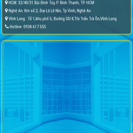
HCM: 32/40/31 Bùi Đình Túy, P. Bình Thạnh, TP. HCM
Nghệ An: Km số 2, Đại Lộ Lê Nin, Tp.Vinh, Nghệ An
Vĩnh Long : Tổ 1,khu phố 5, Đường 30/4,Thị Trấn Trà Ôn,Vĩnh Long
Hotline: 0938 617 555