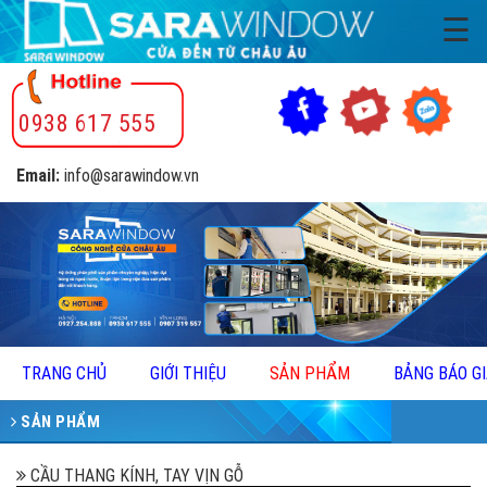
☰
0938 617 555
Email:
info@sarawindow.vn
TRANG CHỦ
GIỚI THIỆU
SẢN PHẨM
BẢNG BÁO G
SẢN PHẨM
CẦU THANG KÍNH, TAY VỊN GỖ