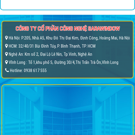
CÔNG TY CỔ PHẦN CÔNG NGHỆ SARAWINDOW
Hà Nội: P.205, Nhà A5, Khu Đô Thị Đại Kim, Định Công, Hoàng Mai, Hà Nội
HCM: 32/40/31 Bùi Đình Túy, P. Bình Thạnh, TP. HCM
Nghệ An: Km số 2, Đại Lộ Lê Nin, Tp.Vinh, Nghệ An
Vĩnh Long : Tổ 1,khu phố 5, Đường 30/4,Thị Trấn Trà Ôn,Vĩnh Long
Hotline: 0938 617 555