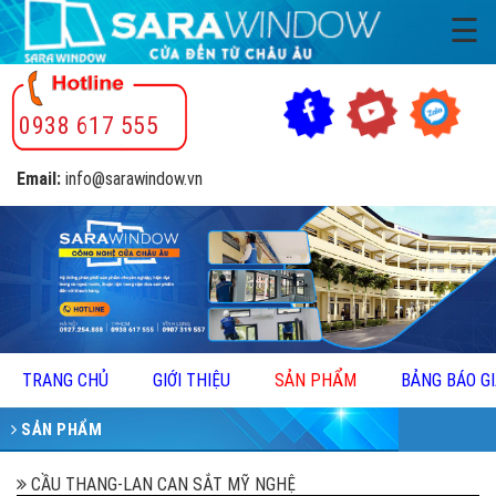
☰
0938 617 555
Email:
info@sarawindow.vn
TRANG CHỦ
GIỚI THIỆU
SẢN PHẨM
BẢNG BÁO G
SẢN PHẨM
CẦU THANG-LAN CAN SẮT MỸ NGHỆ