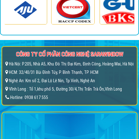
CÔNG TY CỔ PHẦN CÔNG NGHỆ SARAWINDOW
Hà Nội: P.205, Nhà A5, Khu Đô Thị Đại Kim, Định Công, Hoàng Mai, Hà Nội
HCM: 32/40/31 Bùi Đình Túy, P. Bình Thạnh, TP. HCM
Nghệ An: Km số 2, Đại Lộ Lê Nin, Tp.Vinh, Nghệ An
Vĩnh Long : Tổ 1,khu phố 5, Đường 30/4,Thị Trấn Trà Ôn,Vĩnh Long
Hotline: 0938 617 555