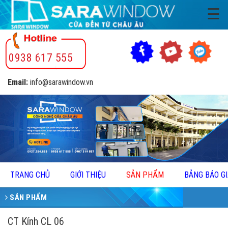
☰
0938 617 555
Email:
info@sarawindow.vn
TRANG CHỦ
GIỚI THIỆU
SẢN PHẨM
BẢNG BÁO G
SẢN PHẨM
CT Kính CL 06