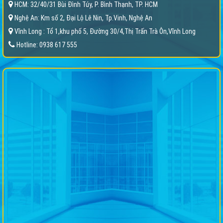
HCM: 32/40/31 Bùi Đình Túy, P. Bình Thạnh, TP. HCM
Nghệ An: Km số 2, Đại Lộ Lê Nin, Tp.Vinh, Nghệ An
Vĩnh Long : Tổ 1,khu phố 5, Đường 30/4,Thị Trấn Trà Ôn,Vĩnh Long
Hotline: 0938 617 555