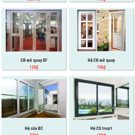
CĐ mở quay XF
Hệ CĐ mở quay
120₫
100₫
Hệ cửa BC
Hệ CS trượt