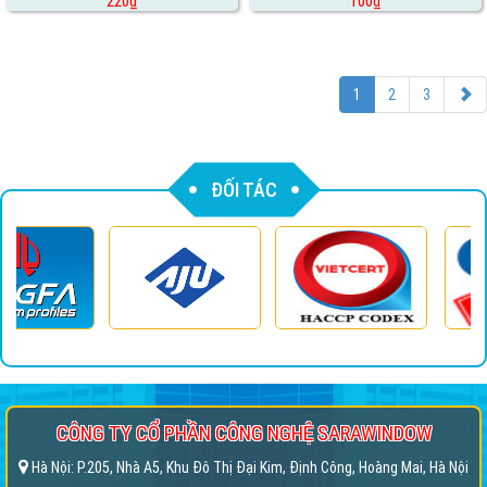
220₫
100₫
1
2
3
ĐỐI TÁC
CÔNG TY CỔ PHẦN CÔNG NGHỆ SARAWINDOW
Hà Nội: P.205, Nhà A5, Khu Đô Thị Đại Kim, Định Công, Hoàng Mai, Hà Nội