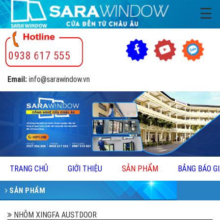
☰
0938 617 555
Email:
info@sarawindow.vn
TRANG CHỦ
GIỚI THIỆU
SẢN PHẨM
BẢNG BÁO G
SẢN PHẨM
NHÔM XINGFA AUSTDOOR