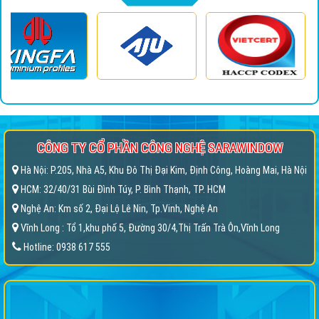
CÔNG TY CỔ PHẦN CÔNG NGHỆ SARAWINDOW
Hà Nội: P.205, Nhà A5, Khu Đô Thị Đại Kim, Định Công, Hoàng Mai, Hà Nội
HCM: 32/40/31 Bùi Đình Túy, P. Bình Thạnh, TP. HCM
Nghệ An: Km số 2, Đại Lộ Lê Nin, Tp.Vinh, Nghệ An
Vĩnh Long : Tổ 1,khu phố 5, Đường 30/4,Thị Trấn Trà Ôn,Vĩnh Long
Hotline: 0938 617 555