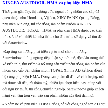
XINGFA AUSTDOOR, HMA và phụ kiện HMA
Thời gian gần đây, thị trường cửa, ngoài dòng nhôm cao cấp đã
quen thuộc như Hondalex, Vijalco, XINGFA NK Quảng Đông,
phụ kiện Kinlong, thì các dòng sản phẩm Nhôm XINGFA
AUSTDOOR, TOPAL, HMA và phụ kiện HMA được các kiến
trúc sư, tư vấn thiết kế, nhà thầu, chủ đầu tư,... sử dụng và tìm đến
với Sarawindow.
Đáp ứng xu hướng phát triển vật tư mới cho thị trường,
Sarawindow không ngừng tiếp nhận sự mới mẻ, độc đáo trong thiết
kế kiến trúc, tìm kiếm và bổ sung sản xuất thêm dòng sản phẩm cửa
nhôm cao cấp Sản phẩm nhôm TOPAL Xingfa AD kết hợp đồng
bộ cùng phụ kiện HMA. Dòng sản phẩm đi đầu về chất lượng, mẫu
mã được cải tiến, rất thẩm mỹ, nhiều lựa chọn hiện nay, cùng với
đội ngũ kỹ thuật, thi công chuyên nghiệp. Sarawindow giúp khách
hàng yên tâm trọn vẹn vào sản phẩm nhôm của thời đại mới.
- Nhôm hệ và phụ kiện TOPAL đồng bộ với công nghệ sơn AD đạt