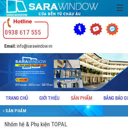
☰
0938 617 555
Email:
info@sarawindow.vn
TRANG CHỦ
GIỚI THIỆU
SẢN PHẨM
BẢNG BÁO G
SẢN PHẨM
Nhôm hệ & Phụ kiện TOPAL