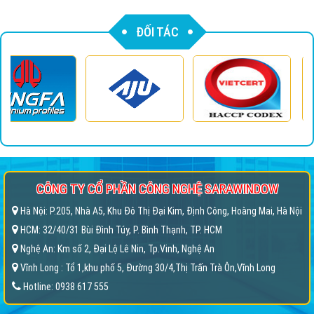
ĐỐI TÁC
CÔNG TY CỔ PHẦN CÔNG NGHỆ SARAWINDOW
Hà Nội: P.205, Nhà A5, Khu Đô Thị Đại Kim, Định Công, Hoàng Mai, Hà Nội
HCM: 32/40/31 Bùi Đình Túy, P. Bình Thạnh, TP. HCM
Nghệ An: Km số 2, Đại Lộ Lê Nin, Tp.Vinh, Nghệ An
Vĩnh Long : Tổ 1,khu phố 5, Đường 30/4,Thị Trấn Trà Ôn,Vĩnh Long
Hotline: 0938 617 555