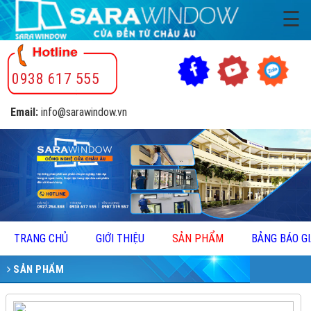
☰
0938 617 555
Email:
info@sarawindow.vn
TRANG CHỦ
GIỚI THIỆU
SẢN PHẨM
BẢNG BÁO G
SẢN PHẨM