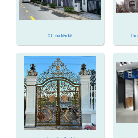
CT nhà liền kề
Thi