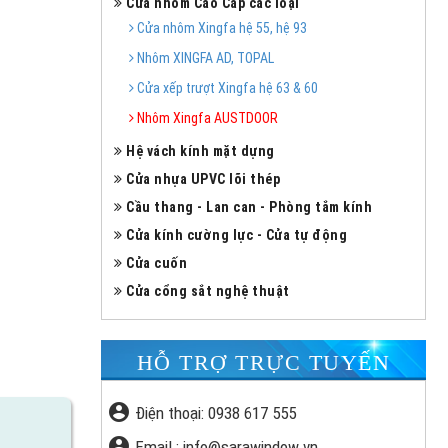
Cửa nhôm Cao Cấp các loại
Cửa nhôm Xingfa hệ 55, hệ 93
Nhôm XINGFA AD, TOPAL
Cửa xếp trượt Xingfa hệ 63 & 60
Nhôm Xingfa AUSTDOOR
Hệ vách kính mặt dựng
Cửa nhựa UPVC lõi thép
Cầu thang - Lan can - Phòng tắm kính
Cửa kính cường lực - Cửa tự động
Cửa cuốn
Cửa cổng sắt nghệ thuật
HỖ TRỢ TRỰC TUYẾN
account_circle
Điện thoại:
0938 617 555
account_circle
Email :
info@sarawindow.vn