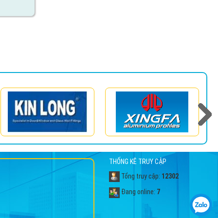
THỐNG KÊ TRUY CẬP
Tổng truy cập:
12302
Đang online:
7