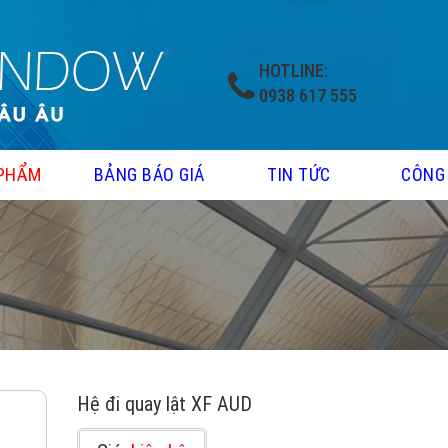
HOTLINE:
0938 617 555
PHẨM
BẢNG BÁO GIÁ
TIN TỨC
CÔNG
Hệ đi quay lật XF AUD