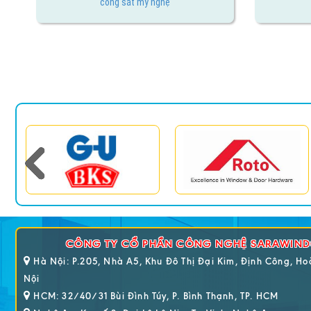
cổng sắt mỹ nghệ
CÔNG TY CỔ PHẦN CÔNG NGHỆ SARAWIN
Hà Nội: P.205, Nhà A5, Khu Đô Thị Đại Kim, Định Công, H
Nội
HCM: 32/40/31 Bùi Đình Túy, P. Bình Thạnh, TP. HCM