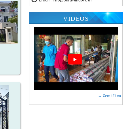
VIDEOS
→ Xem tất cả