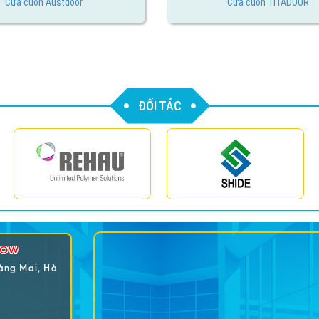
Cửa cuốn Austdoor
Cửa cuốn TITADOOR
ĐỐI TÁC
DOW
oàng Mai, Hà