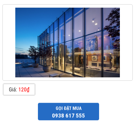
Giá:
120₫
GỌI ĐẶT MUA
0938 617 555