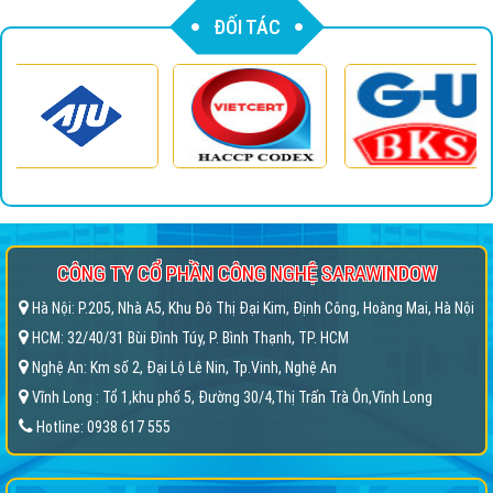
ĐỐI TÁC
CÔNG TY CỔ PHẦN CÔNG NGHỆ SARAWINDOW
Hà Nội: P.205, Nhà A5, Khu Đô Thị Đại Kim, Định Công, Hoàng Mai, Hà Nội
HCM: 32/40/31 Bùi Đình Túy, P. Bình Thạnh, TP. HCM
Nghệ An: Km số 2, Đại Lộ Lê Nin, Tp.Vinh, Nghệ An
Vĩnh Long : Tổ 1,khu phố 5, Đường 30/4,Thị Trấn Trà Ôn,Vĩnh Long
Hotline: 0938 617 555