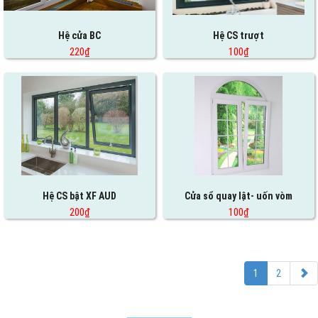
Hệ cửa BC
Hệ CS trượt
220₫
100₫
Hệ CS bật XF AUD
Cửa sổ quay lật- uốn vòm
200₫
100₫
1
2