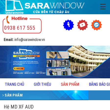
☰
0938 617 555
Email:
info@sarawindow.vn
TRANG CHỦ
GIỚI THIỆU
SẢN PHẨM
BẢNG BÁO G
SẢN PHẨM
Hệ MD XF AUD